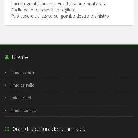
Lacci regolabili per una vestibilità personalizzata
Facile da indossare e da togliere
Può essere utilizzato sul gomito destro o sinistro
Utente
Il mio account
Il mio carrello
I miei ordini
Il mio indirizzo
Orari di apertura della farmacia