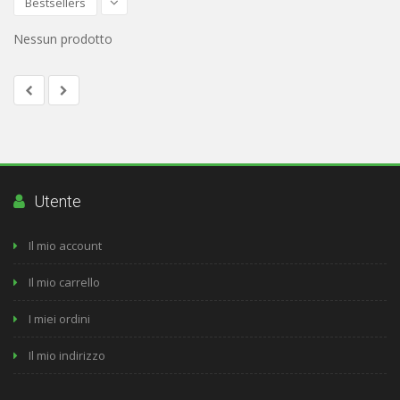
Bestsellers
Nessun prodotto
Utente
Il mio account
Il mio carrello
I miei ordini
Il mio indirizzo