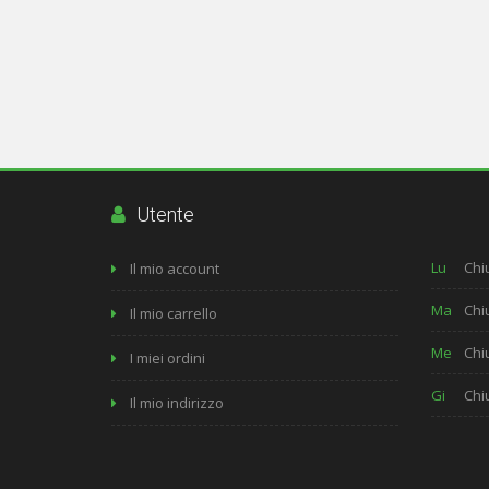
Utente
Lu
Chi
Il mio account
Ma
Chi
Il mio carrello
Me
Chi
I miei ordini
Gi
Chi
Il mio indirizzo