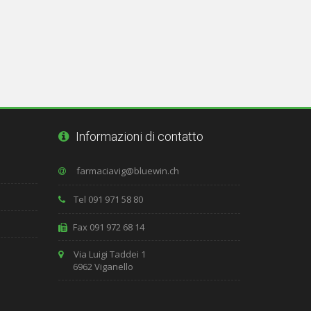
Informazioni di contatto
Tel 091 971 58 80
Fax 091 972 68 14
Via Luigi Taddei 1
6962 Viganello