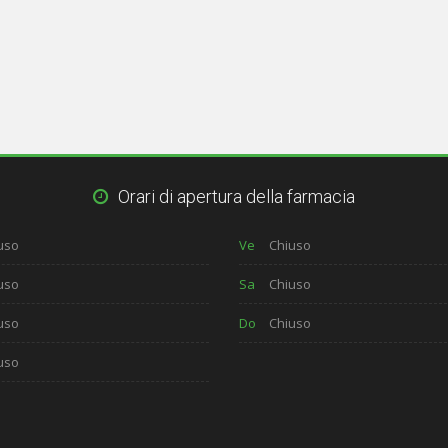
Orari di apertura della farmacia
uso
Ve
Chiuso
uso
Sa
Chiuso
uso
Do
Chiuso
uso