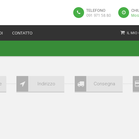
TELEFONO
CHI
091 971 58 80
Most
DI
CONTATTO
IL MIO
e
Indirizzo
Consegna