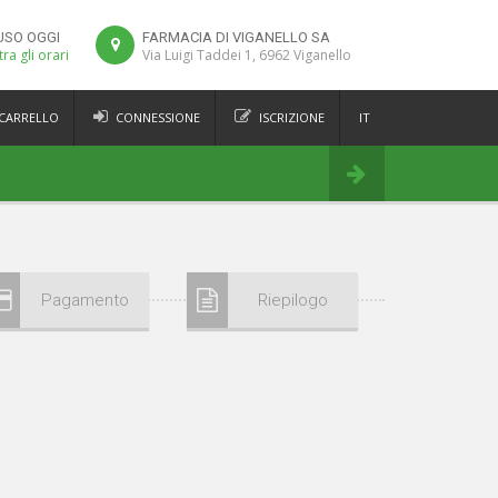
USO OGGI
FARMACIA DI VIGANELLO SA
ra gli orari
Via Luigi Taddei 1, 6962 Viganello
 CARRELLO
CONNESSIONE
ISCRIZIONE
IT
FR
Ordina
DE
EN
Pagamento
Riepilogo