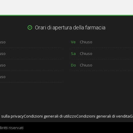
Orari di apertura della farmacia
uso
Ve
Chiuso
uso
Sa
Chiuso
uso
Do
Chiuso
uso
 sulla privacy
Condizioni generali di utilizzo
Condizioni generali di vendita
G
ritti riservati