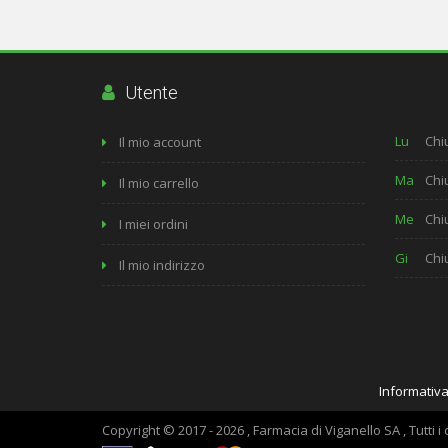
Utente
Lu
Chi
Il mio account
Ma
Chi
Il mio carrello
Me
Chi
I miei ordini
Gi
Chi
Il mio indirizzo
Informativa
Copyright © 2017 - 2026 , Farmacia di Viganello SA , Tutti i di