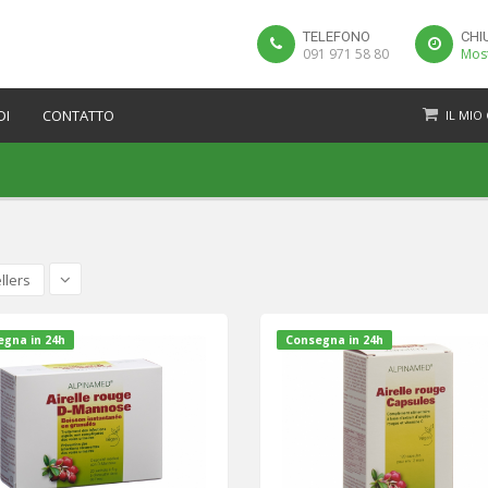
TELEFONO
CHI
091 971 58 80
Most
DI
CONTATTO
IL MIO
llers
gna in 24h
Consegna in 24h