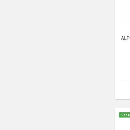
ALP
Conse