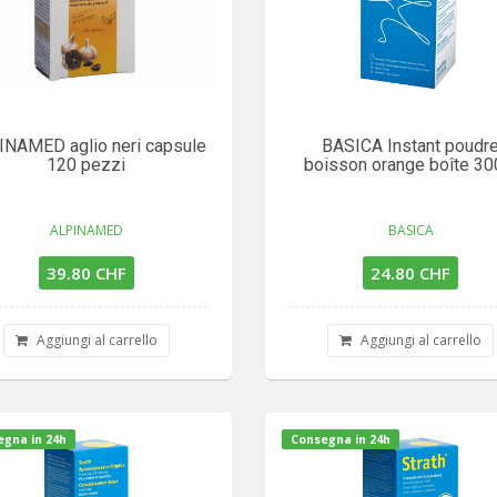
INAMED aglio neri capsule
BASICA Instant poudr
120 pezzi
boisson orange boîte 30
ALPINAMED
BASICA
39.80 CHF
24.80 CHF
Aggiungi al carrello
Aggiungi al carrello
gna in 24h
Consegna in 24h