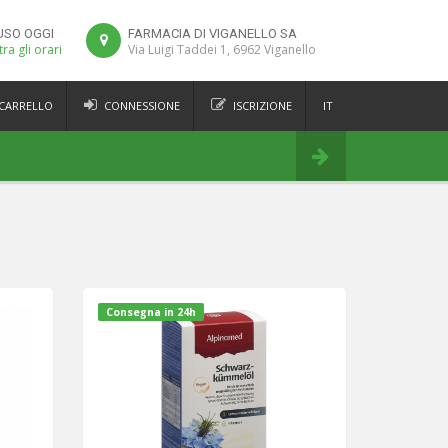
USO OGGI
FARMACIA DI VIGANELLO SA
ra gli orari
Via Luigi Taddei 1, 6962 Viganello
 CARRELLO
CONNESSIONE
ISCRIZIONE
IT
FR
Ordina
DE
EN
Consegna in 24h