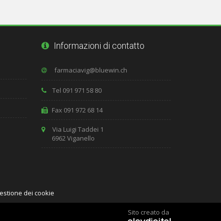
Informazioni di contatto
Tel 091 971 58 80
Fax 091 972 68 14
Via Luigi Taddei 1
6962 Viganello
estione dei cookie
Sito creato da