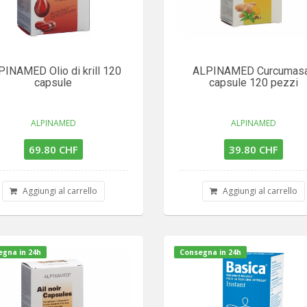
PINAMED Olio di krill 120
ALPINAMED Curcumas
capsule
capsule 120 pezzi
ALPINAMED
ALPINAMED
69.80 CHF
39.80 CHF
Aggiungi al carrello
Aggiungi al carrello
gna in 24h
Consegna in 24h