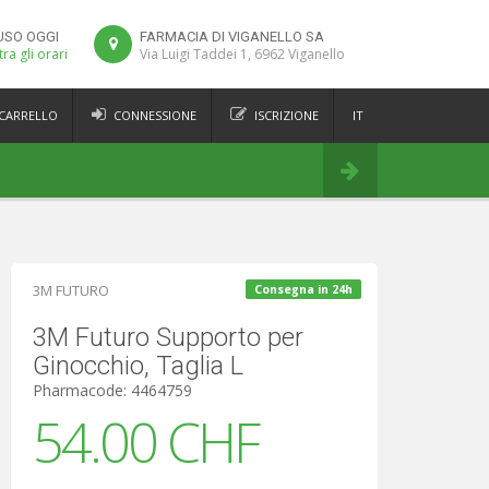
USO OGGI
FARMACIA DI VIGANELLO SA
ra gli orari
Via Luigi Taddei 1, 6962 Viganello
 CARRELLO
CONNESSIONE
ISCRIZIONE
IT
FR
Ordina
DE
EN
3M FUTURO
Consegna in 24h
3M Futuro Supporto per
Ginocchio, Taglia L
Pharmacode: 4464759
54.00 CHF