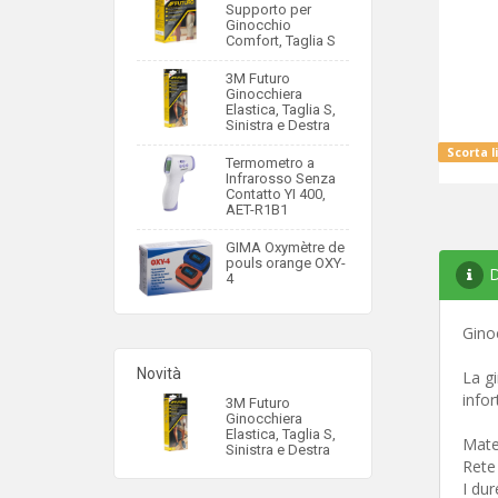
Supporto per
Ginocchio
Comfort, Taglia S
3M Futuro
Ginocchiera
Elastica, Taglia S,
Sinistra e Destra
Scorta l
Termometro a
Infrarosso Senza
Contatto YI 400,
AET-R1B1
GIMA Oxymètre de
pouls orange OXY-
D
4
Ginoc
Novità
La g
infor
3M Futuro
Ginocchiera
Elastica, Taglia S,
Mate
Sinistra e Destra
Rete
I dur