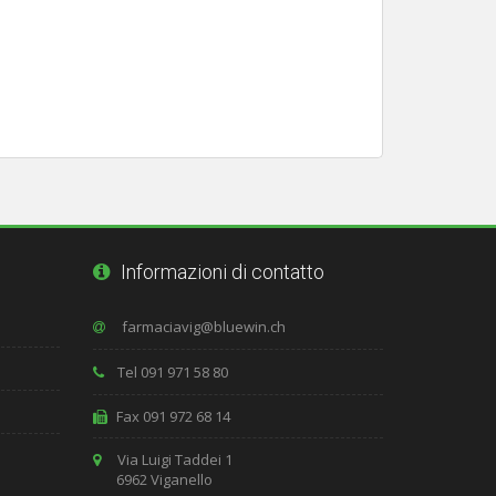
Informazioni di contatto
Tel 091 971 58 80
Fax 091 972 68 14
Via Luigi Taddei 1
6962 Viganello