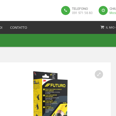
TELEFONO
CHI
091 971 58 80
Most
DI
CONTATTO
IL MIO