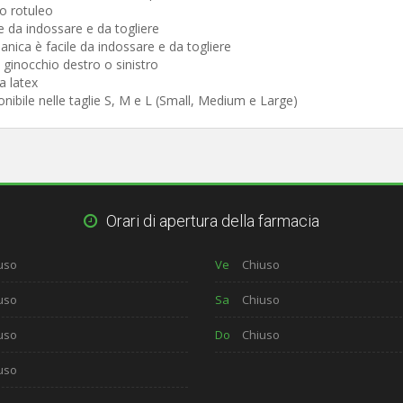
o rotuleo
e da indossare e da togliere
nica è facile da indossare e da togliere
l ginocchio destro o sinistro
a latex
nibile nelle taglie S, M e L (Small, Medium e Large)
Orari di apertura della farmacia
uso
Ve
Chiuso
uso
Sa
Chiuso
uso
Do
Chiuso
uso