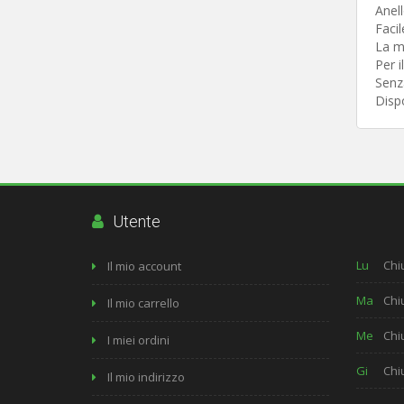
Anell
Facil
La ma
Per i
Senz
Dispo
Utente
Lu
Chi
Il mio account
Ma
Chi
Il mio carrello
Me
Chi
I miei ordini
Gi
Chi
Il mio indirizzo