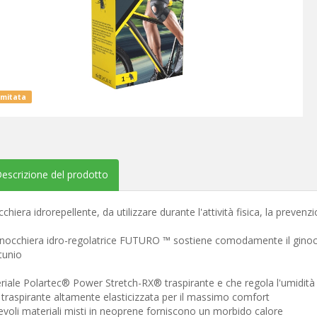
imitata
escrizione del prodotto
chiera idrorepellente, da utilizzare durante l'attività fisica, la prevenz
inocchiera idro-regolatrice FUTURO ™ sostiene comodamente il ginocc
tunio
riale Polartec® Power Stretch-RX® traspirante e che regola l'umidità
 traspirante altamente elasticizzata per il massimo comfort
evoli materiali misti in neoprene forniscono un morbido calore