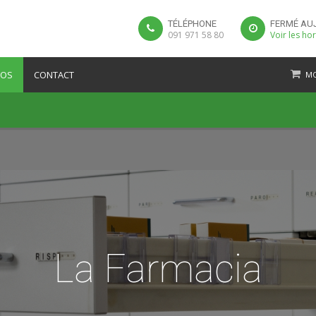
TÉLÉPHONE
FERMÉ AU
091 971 58 80
Voir les ho
POS
CONTACT
MO
La Farmacia