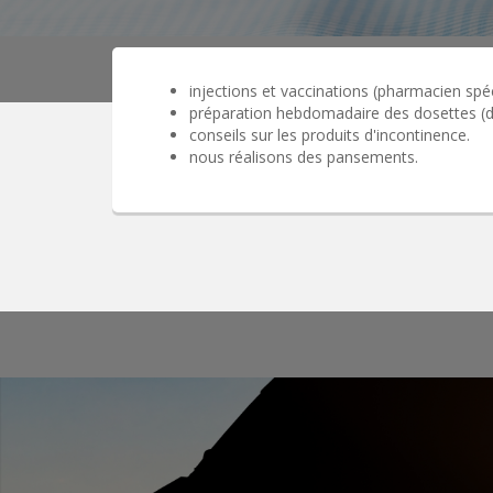
injections et vaccinations (pharmacien spé
préparation hebdomadaire des dosettes (
conseils sur les produits d'incontinence.
nous réalisons des pansements.