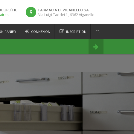
JOURD'HUI
FARMACIA DI VIGANELLO SA
raires
Via Luigi Taddei 1, 6962 Viganello
N PANIER
CONNEXION
INSCRIPTION
FR
DE
Commander
IT
EN