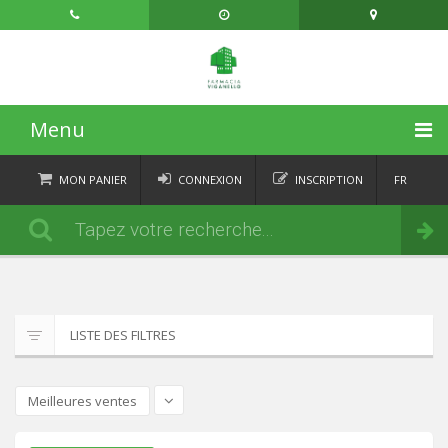
Menu
ACCUEIL
MON PANIER
CONNEXION
INSCRIPTION
FR
DE
CATÉGORIES
Commander
IT
EN
ACTUALITÉS
À PROPOS
LISTE DES FILTRES
CONTACT
Meilleures ventes