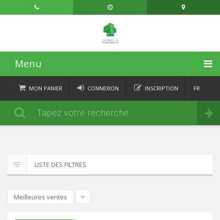
Menu
ACCUEIL
MON PANIER
CONNEXION
INSCRIPTION
FR
DE
CATÉGORIES
Commander
IT
EN
ACTUALITÉS
À PROPOS
LISTE DES FILTRES
CONTACT
Meilleures ventes