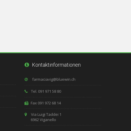
Kontaktinformationen
Tel. 091 971 58 80
Fax 091 972 68 14
Via Luigi Taddei 1
6962 Viganello