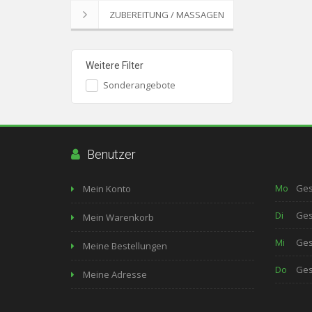
ZUBEREITUNG / MASSAGEN
Weitere Filter
Sonderangebote
Benutzer
Mo
Ges
Mein Konto
Di
Ges
Mein Warenkorb
Mi
Ges
Meine Bestellungen
Do
Ges
Meine Adresse