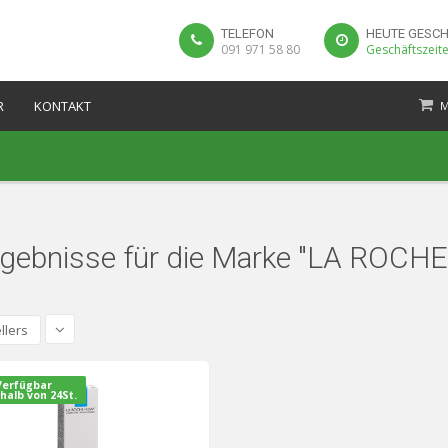
TELEFON
HEUTE GESC
091 971 58 80
Geschäftszeit
R
KONTAKT
M
rgebnisse für die Marke "LA ROCH
llers
Verfügbar
halb von 24St.