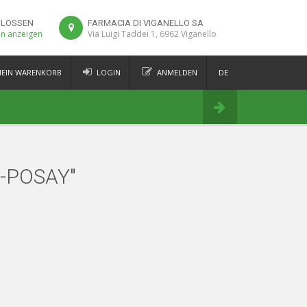
HLOSSEN
FARMACIA DI VIGANELLO SA
en anzeigen
Via Luigi Taddei 1, 6962 Viganello
EIN WARENKORB
LOGIN
ANMELDEN
DE
FR
Bestellen
IT
EN
E-POSAY"