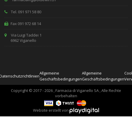
Tel. 091 971 58 80
Fax 091 972 68 14
Via Luigi Taddei 1
6962 Viganello
Allgemeine
Allgemeine
Cook
Datenschutzrichtlinien
Geschäftsbedingungen
Geschäftsbedingungen
Ver
Copyright © 2017 - 2026 , Farmacia di Viganello SA , Alle Rechte
vorbehalten
Website erstellt von