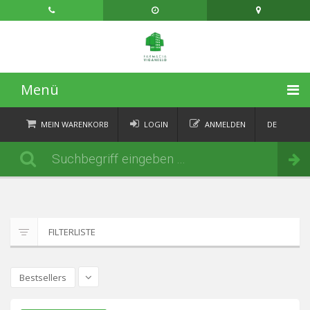
Menü
STARTSEITE
MEIN WARENKORB
LOGIN
ANMELDEN
DE
FR
KATEGORIEN
Bestellen
IT
EN
AKTUELLES
ÜBER
FILTERLISTE
KONTAKT
Bestsellers