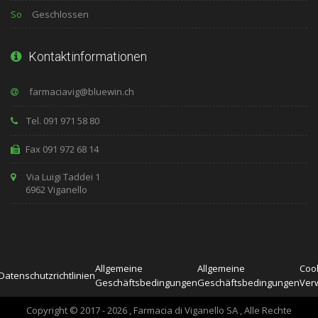
So
Geschlossen
Kontaktinformationen
Tel. 091 971 58 80
Fax 091 972 68 14
Via Luigi Taddei 1
6962 Viganello
Allgemeine
Allgemeine
Cook
Datenschutzrichtlinien
Geschäftsbedingungen
Geschäftsbedingungen
Ver
Copyright © 2017 - 2026 , Farmacia di Viganello SA , Alle Rechte