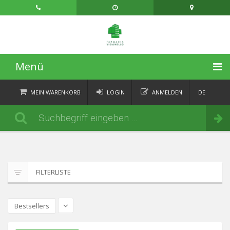
Menü
STARTSEITE
MEIN WARENKORB
LOGIN
ANMELDEN
DE
FR
KATEGORIEN
Bestellen
IT
EN
AKTUELLES
ÜBER
FILTERLISTE
KONTAKT
Bestsellers