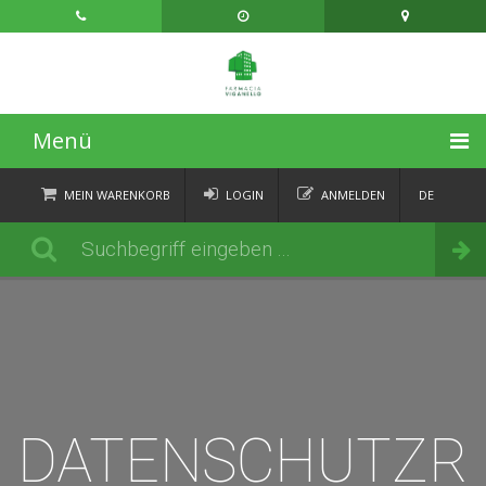
Menü
STARTSEITE
MEIN WARENKORB
LOGIN
ANMELDEN
DE
FR
KATEGORIEN
Bestellen
IT
EN
AKTUELLES
ÜBER
KONTAKT
DATENSCHUTZR