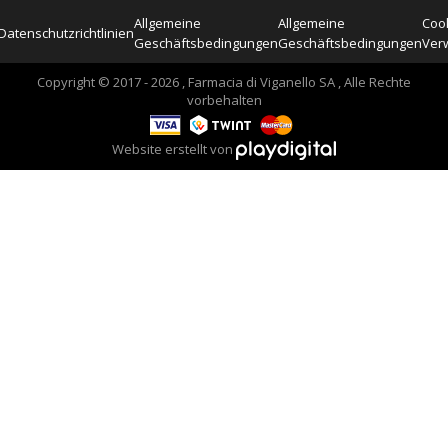
Allgemeine
Allgemeine
Cook
Datenschutzrichtlinien
Geschäftsbedingungen
Geschäftsbedingungen
Ver
Copyright © 2017 - 2026 , Farmacia di Viganello SA , Alle Rechte
vorbehalten
Website erstellt von