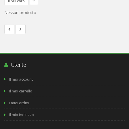
Il più caro
Nessun prodotto
Utente
Il mio account
Il mio carrello
I miei ordini
Il mio indirizzo